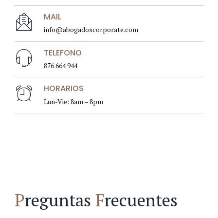
MAIL
info@abogadoscorporate.com
TELEFONO
876 664 944
HORARIOS
Lun-Vie: 8am – 8pm
P
reguntas
F
recuentes